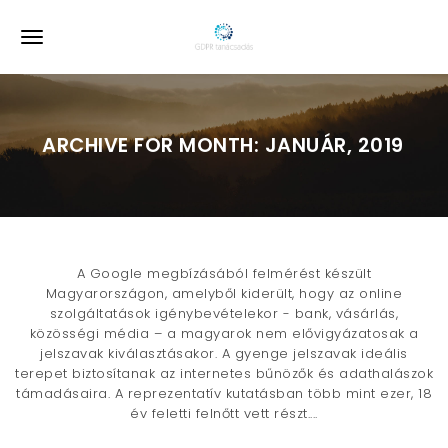
S
k
T
i
p
o
t
o
g
m
ARCHIVE FOR MONTH: JANUÁR, 2019
a
g
i
l
n
c
e
o
n
n
t
A Google megbízásából felmérést készült
e
a
Magyarországon, amelyből kiderült, hogy az online
n
szolgáltatások igénybevételekor - bank, vásárlás,
v
t
közösségi média – a magyarok nem elővigyázatosak a
jelszavak kiválasztásakor. A gyenge jelszavak ideális
i
terepet biztosítanak az internetes bűnözők és adathalászok
támadásaira. A reprezentatív kutatásban több mint ezer, 18
g
év feletti felnőtt vett részt....
a