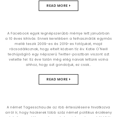
t
READ MORE
i
o
n
A Facebook egyik legnépszerűbb mémje lett januárban
a 10 éves kihívás. Ennek keretében a felhasználók egymás
mellé teszik 2009-es és 2019-es fotójukat, majd
rácsodálkoznak, hogy eltelt közben tíz év. Katie O'Neill
techújságíró egy népszerű Twitter-posztban viszont azt
vetette fel: tíz éve talán még elég naivak lettünk volna
ahhoz, hogy azt gondoljuk, ez csak...
READ MORE
A német Tagesschau.de az rbb értesüléseire hivatkozva
arról ír, hogy hackerek több száz német politikus érzékeny