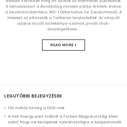
adatait szerezték meg és azokat az interneten publikálták.
A támadásban a Bundestag minden pártja érintett, kivéve
a bevándorláskritikus AfD-t (Alternative für Deutschland). A
linkeket az elkövetők a Twitteren terjesztették. Az ellopott
adatok között bankkártya-számok, privát chat-
beszélgetések,...
READ MORE
LEGUTÓBBI BEJEGYZÉSEK
100 milliós bírság a DIGI-nek
A Hell Energy pert indított a Forbes Magyarország ellen
azért, hogy ne kerüljenek nyilvánosságra a tulajdonosaik